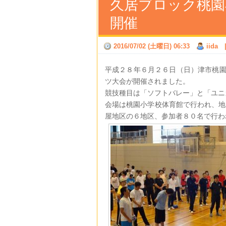
久居ブロック桃園
開催
2016/07/02 (土曜日) 06:33
iida
平成２８年６月２６日（日）津市桃
ツ大会が開催されました。
競技種目は「ソフトバレー」と「ユ
会場は桃園小学校体育館で行われ、地
屋地区の６地区、参加者８０名で行わ