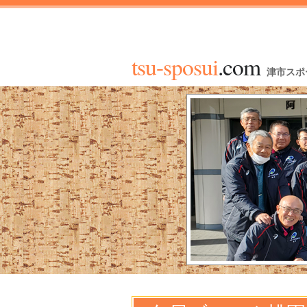
tsu-sposui
.com
津市スポ