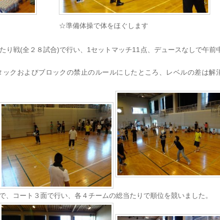
☆準備体操で体をほぐします
たり戦(全２８試合)で行い、1セットマッチ11点、デュースなしで午前
タックおよびブロックの禁止のルールにしたところ、レベルの差は解
で、コート３面で行い、各４チームの総当たりで順位を競いました。