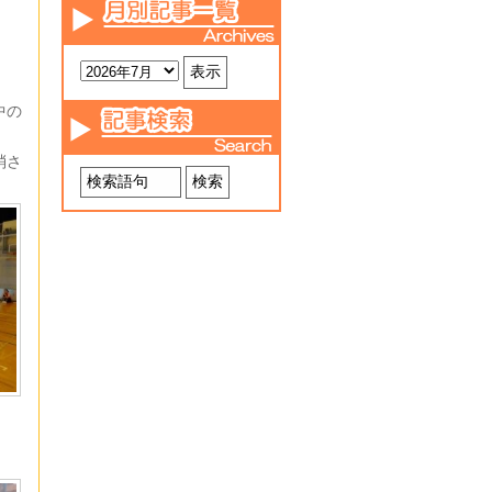
中の
消さ