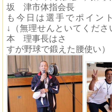
坂 津市体指会長
も今日は選手でポイン
↓（無理せんといてくださ
本 理事長はさ
すが野球で鍛えた腰使い）