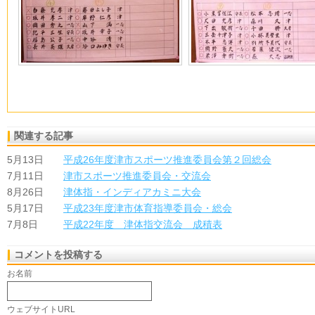
関連する記事
5月13日
平成26年度津市スポーツ推進委員会第２回総会
7月11日
津市スポーツ推進委員会・交流会
8月26日
津体指・インディアカミニ大会
5月17日
平成23年度津市体育指導委員会・総会
7月8日
平成22年度 津体指交流会 成積表
コメントを投稿する
お名前
ウェブサイトURL