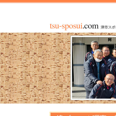
tsu-sposui
.com
津市スポ