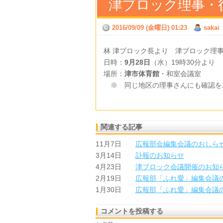
津ブロック理事・
2016/09/09 (金曜日) 01:23
sakai
林 津ブロック長より 津ブロック理
日時：
9月28日
（水）19時30分より
場所：
津市体育館
・和室会議室
※ 同じ地区の理事さんにも確認を
坂
関連する記事
11月7日
広報部会編集会議のおしら
3月14日
訃報のお知らせ
4月23日
津ブロック会議開催のお知
2月19日
広報部「ふれ愛」編集会議
1月30日
広報部「ふれ愛」編集会議
コメントを投稿する