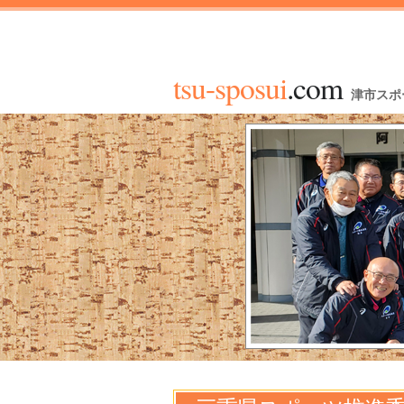
tsu-sposui
.com
津市スポ