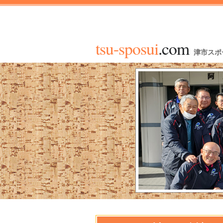
tsu-sposui
.com
津市スポ