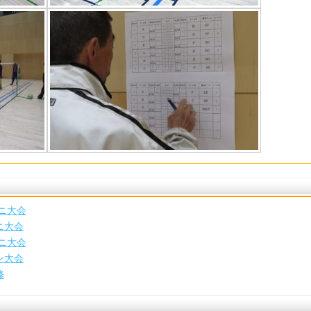
ニ大会
ニ大会
ニ大会
ン大会
修