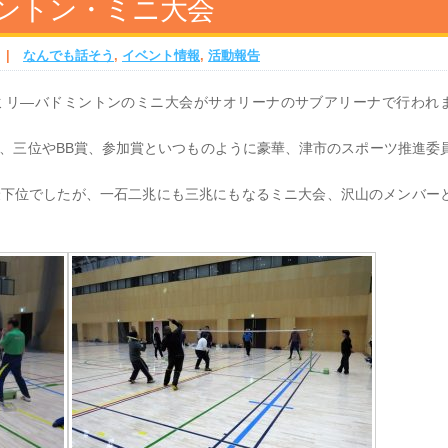
ントン・ミニ大会
|
なんでも話そう
,
イベント情報
,
活動報告
ミリ―バドミントンのミニ大会がサオリーナのサブアリーナで行われ
、三位やBB賞、参加賞といつものように豪華、津市のスポーツ推進委
最下位でしたが、一石二兆にも三兆にもなるミニ大会、沢山のメンバー