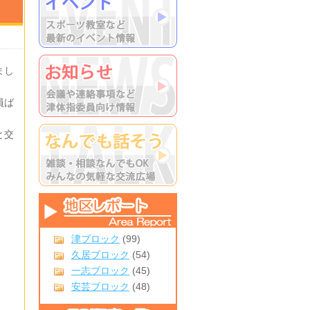
まし
員ば
と交
津ブロック
(99)
久居ブロック
(54)
一志ブロック
(45)
安芸ブロック
(48)