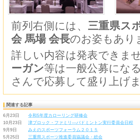
前列右側には、
三重県ス
会 馬場 会長
のお姿もあり
詳しい内容は発表できま
ーガン
等は一般公募にな
さんで応募して盛り上げ
関連する記事
6月23日
令和5年度カローリング研修会
10月23日
津ブロック・ファミリ―バドミントン実行委員会日程
9月9日
みえのスポーツフォーラム２０１５
5月25日
三重県スポーツ推進委員協議会・総会