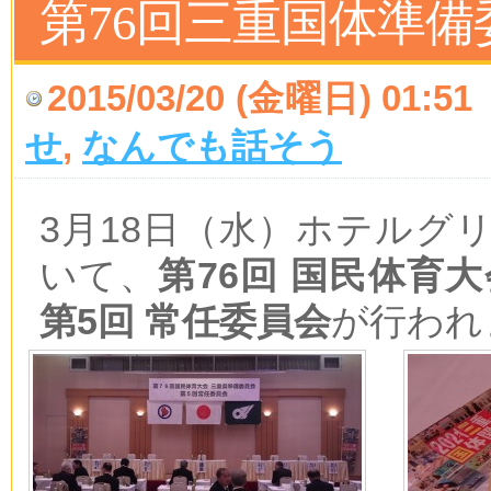
第76回三重国体準備
2015/03/20 (金曜日) 01:51
せ
,
なんでも話そう
3月18日（水）ホテルグ
いて、
第76回 国民体育
第5回 常任委員会
が行われ