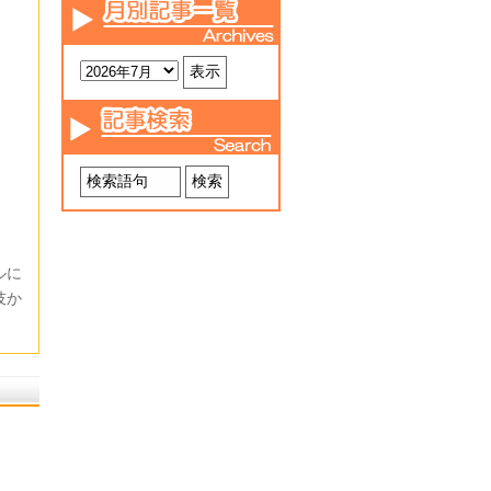
た。
ルに
技か