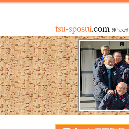
tsu-sposui
.com
津市スポ