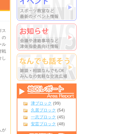
市ス
」の
ール
対戦
介し
津ブロック
(99)
久居ブロック
(54)
一志ブロック
(45)
安芸ブロック
(48)
人が