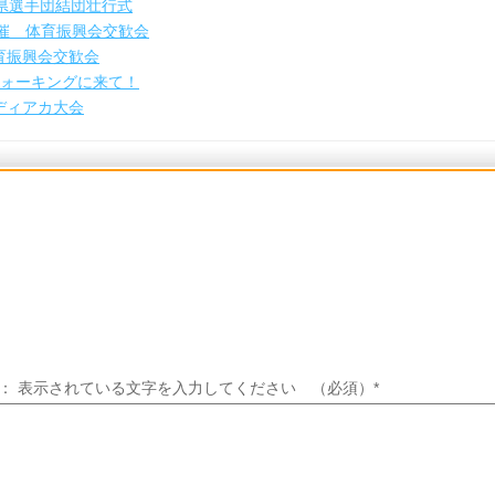
県選手団結団壮行式
催 体育振興会交歓会
育振興会交歓会
音ウォーキングに来て！
ディアカ大会
 ： 表示されている文字を入力してください （必須）
*