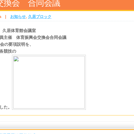
交換会 合同会議
a
|
お知らせ
,
久居ブロック
 久居体育館会議室
員主催
体育振興会交換会合同会議
会の要項説明を、
各競技の
した。