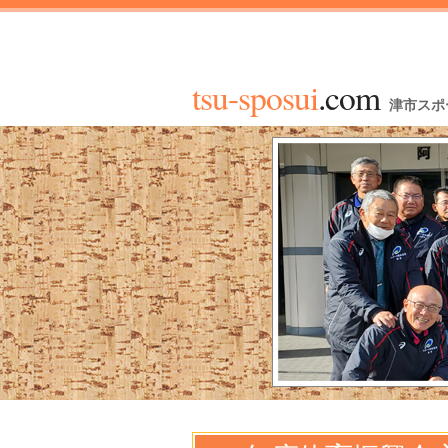
tsu-sposui
.com
津市スポ