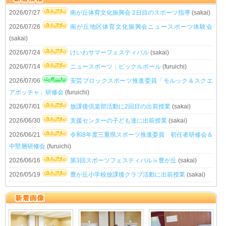
2026/07/27
南が丘体育文化振興会 2日目のスポーツ指導
(sakai)
2026/07/26
南が丘地区体育文化振興会ニュースポーツ体験会
(sakai)
2026/07/24
けいわサマーフェスティバル
(sakai)
2026/07/14
ニュースポーツ：ピックルボール
(furuichi)
2026/07/06
安芸ブロックスポーツ推進委員「モルック＆スクエ
アボッチャ」研修会
(furuichi)
2026/07/01
放課後倶楽部活動に2回目の出前授業
(sakai)
2026/06/30
支援センターの子ども達に出前授業
(sakai)
2026/06/21
令和8年度三重県スポーツ推進委員 初任者研修会＆
中堅層研修会
(furuichi)
2026/06/16
第3回スポーツフェスティバル㏌豊が丘
(sakai)
2026/05/19
豊が丘小学校放課後クラブ活動に出前授業
(sakai)